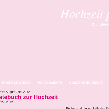
Hochzeit 
Der schöns
HOCHZEITSMODE
POLTERABEND
GOLDENE HOCHZEIT
e for August 27th, 2012
stebuch zur Hochzeit
 27, 2012
Bücher sind die wohl ältesten 