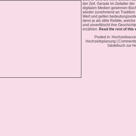
der Zeit. Gerade im Zeitalter der
digitalen Medien gewinnen Büc
wieder zunehmend an Tradition
Wert und gelten bedeutungsvoll
denn je als stille Relikte, welche
und unverfälscht ihre Geschicht
erzählen.
Read the rest of this 
Posted in:
Hochzeitsacce
Hochzeitsplanung
|
Comments 
Gästebuch zur H