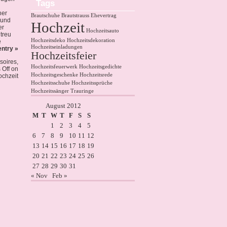
Tags
her
Brautschuhe
Brautstrauss
Ehevertrag
 und
Hochzeit
er
Hochzeitsauto
 treu
Hochzeitsdeko
Hochzeitsdekoration
e
Hochzeitseinladungen
entry »
Hochzeitsfeier
soires
,
Hochzeitsfeuerwerk
Hochzeitsgedichte
Off
on
Hochzeitsgeschenke
Hochzeitsrede
ochzeit
Hochzeitsschuhe
Hochzeitssprüche
Hochzeitssänger
Trauringe
August 2012
M
T
W
T
F
S
S
1
2
3
4
5
6
7
8
9
10
11
12
13
14
15
16
17
18
19
20
21
22
23
24
25
26
27
28
29
30
31
« Nov
Feb »